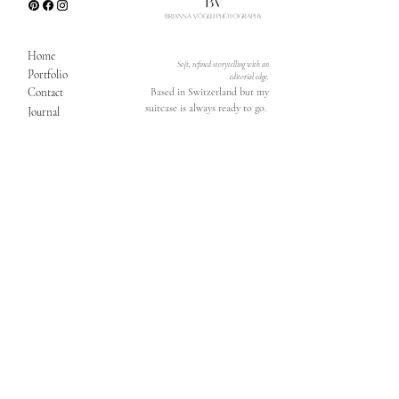
Home
Soft, refined storytelling with an
Portfolio
editorial edge.
Contact
Based in Switzerland but my
suitcase is always ready to go.
Journal
Shop
Load More