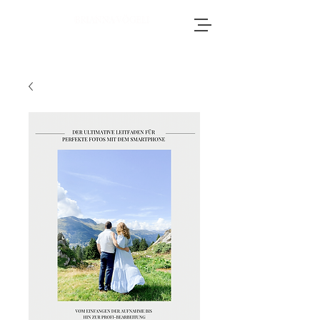
Brianna, an accomplished wedding
photographer based in Switzerland, adores
journeying throughout Europe to photograph
weddings.