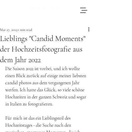
Brianna, an accomplished wedding
photographer based in Switzerland, adores
Mar 27, 2023
1 min read
journeying throughout Europe to photograph
Lieblings "Candid Moments"
weddings.
der Hochzeitsfotografie aus
dem Jahr 2022
Die Saison 2022 ist vorbei, und ich wollte 
einen Blick zurück auf einige meiner liebsten 
candid photos aus dem vergangenen Jahr 
werfen. Ich hatte das Glück, so viele schöne 
Hochzeiten in der ganzen Schweiz und sogar 
in Italien zu fotografieren. 
Für mich ist das ein Lieblingsteil des 
Hochzeitstages - die Suche nach den 