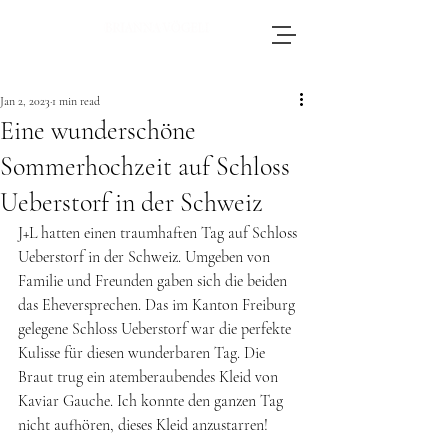
Brianna, an accomplished wedding
photographer based in Switzerland, adores
Jan 2, 2023
1 min read
journeying throughout Europe to photograph
Eine wunderschöne
weddings.
Sommerhochzeit auf Schloss
Ueberstorf in der Schweiz
J+L hatten einen traumhaften Tag auf Schloss 
Ueberstorf in der Schweiz. Umgeben von 
Familie und Freunden gaben sich die beiden 
das Eheversprechen. Das im Kanton Freiburg 
gelegene Schloss Ueberstorf war die perfekte 
Kulisse für diesen wunderbaren Tag. Die 
Braut trug ein atemberaubendes Kleid von 
Kaviar Gauche. Ich konnte den ganzen Tag 
nicht aufhören, dieses Kleid anzustarren!